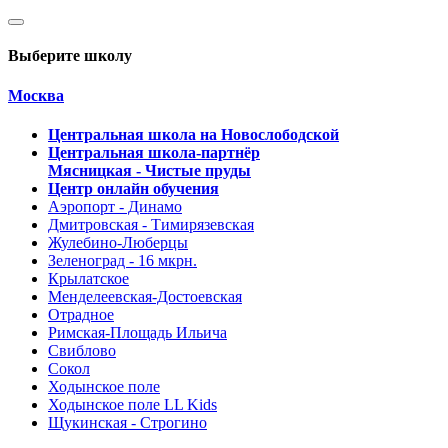
Выберите школу
Москва
Центральная школа на Новослободской
Центральная школа-партнёр
Мясницкая - Чистые пруды
Центр онлайн обучения
Аэропорт - Динамо
Дмитровская - Тимирязевская
Жулебино-Люберцы
Зеленоград - 16 мкрн.
Крылатское
Менделеевская-Достоевская
Отрадное
Римская-Площадь Ильича
Свиблово
Сокол
Ходынское поле
Ходынское поле LL Kids
Щукинская - Строгино