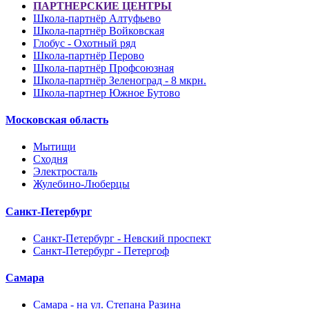
ПАРТНЕРСКИЕ ЦЕНТРЫ
Школа-партнёр Алтуфьево
Школа-партнёр Войковская
Глобус - Охотный ряд
Школа-партнёр Перово
Школа-партнёр Профсоюзная
Школа-партнёр Зеленоград - 8 мкрн.
Школа-партнер Южное Бутово
Московская область
Мытищи
Сходня
Электросталь
Жулебино-Люберцы
Санкт-Петербург
Санкт-Петербург - Невский проспект
Санкт-Петербург - Петергоф
Самара
Самара - на ул. Степана Разина