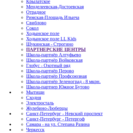
Крылатское
Менделеевская-Достоевская
Отрадное
Римская-Площадь Ильича
Свиблово
Сокол
Ходынское поле
Ходынское поле LL Kids
Щукинская - Строгино
ПАРТНЕРСКИЕ ЦЕНТРЫ
Школа-партнёр Алтуфьево
Школа-партнёр Войковская
Глобус - Охотный ряд
Школа-партнёр Перово
Школа-партнёр Профсоюзная
Школа-партнёр Зеленоград - 8 мкрн.
Школа-партнер Южное Бутово
Мытищи
Сходня
Электросталь
Жулебино-Люберцы
Санкт-Петербург - Невский проспект
Санкт-Петербург - Петергоф
Самара - на ул. Степана Разина
Черкесск