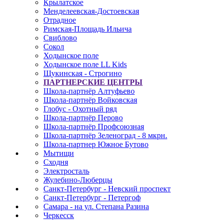
Крылатское
Менделеевская-Достоевская
Отрадное
Римская-Площадь Ильича
Свиблово
Сокол
Ходынское поле
Ходынское поле LL Kids
Щукинская - Строгино
ПАРТНЕРСКИЕ ЦЕНТРЫ
Школа-партнёр Алтуфьево
Школа-партнёр Войковская
Глобус - Охотный ряд
Школа-партнёр Перово
Школа-партнёр Профсоюзная
Школа-партнёр Зеленоград - 8 мкрн.
Школа-партнер Южное Бутово
Мытищи
Сходня
Электросталь
Жулебино-Люберцы
Санкт-Петербург - Невский проспект
Санкт-Петербург - Петергоф
Самара - на ул. Степана Разина
Черкесск