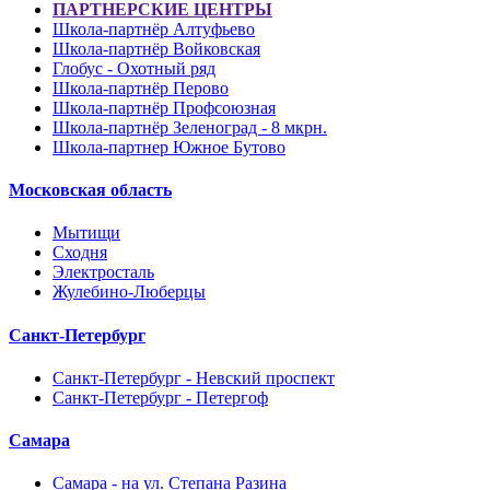
ПАРТНЕРСКИЕ ЦЕНТРЫ
Школа-партнёр Алтуфьево
Школа-партнёр Войковская
Глобус - Охотный ряд
Школа-партнёр Перово
Школа-партнёр Профсоюзная
Школа-партнёр Зеленоград - 8 мкрн.
Школа-партнер Южное Бутово
Московская область
Мытищи
Сходня
Электросталь
Жулебино-Люберцы
Санкт-Петербург
Санкт-Петербург - Невский проспект
Санкт-Петербург - Петергоф
Самара
Самара - на ул. Степана Разина