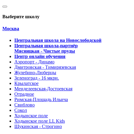
Выберите школу
Москва
Центральная школа на Новослободской
Центральная школа-партнёр
Мясницкая - Чистые пруды
Центр онлайн обучения
Аэропорт - Динамо
Дмитровская - Тимирязевская
Жулебино-Люберцы
Зеленоград - 16 мкрн.
Крылатское
Менделеевская-Достоевская
Отрадное
Римская-Площадь Ильича
Свиблово
Сокол
Ходынское поле
Ходынское поле LL Kids
Щукинская - Строгино