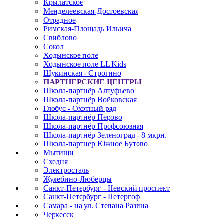
Крылатское
Менделеевская-Достоевская
Отрадное
Римская-Площадь Ильича
Свиблово
Сокол
Ходынское поле
Ходынское поле LL Kids
Щукинская - Строгино
ПАРТНЕРСКИЕ ЦЕНТРЫ
Школа-партнёр Алтуфьево
Школа-партнёр Войковская
Глобус - Охотный ряд
Школа-партнёр Перово
Школа-партнёр Профсоюзная
Школа-партнёр Зеленоград - 8 мкрн.
Школа-партнер Южное Бутово
Мытищи
Сходня
Электросталь
Жулебино-Люберцы
Санкт-Петербург - Невский проспект
Санкт-Петербург - Петергоф
Самара - на ул. Степана Разина
Черкесск