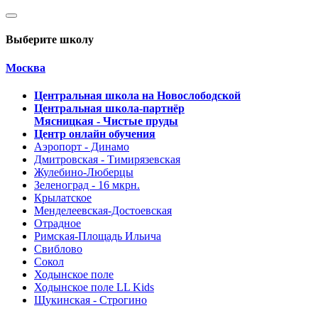
Выберите школу
Москва
Центральная школа на Новослободской
Центральная школа-партнёр
Мясницкая - Чистые пруды
Центр онлайн обучения
Аэропорт - Динамо
Дмитровская - Тимирязевская
Жулебино-Люберцы
Зеленоград - 16 мкрн.
Крылатское
Менделеевская-Достоевская
Отрадное
Римская-Площадь Ильича
Свиблово
Сокол
Ходынское поле
Ходынское поле LL Kids
Щукинская - Строгино