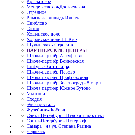
Крылатское
Менделеевская-Достоевская
Отрадное
Римская-Площадь Ильича
Свиблово
Сокол
Ходынское поле
Ходынское поле LL Kids
Щукинская - Строгино
ПАРТНЕРСКИЕ ЦЕНТРЫ
Школа-партнёр Алтуфьево
Школа-партнёр Войковская
Глобус - Охотный ряд
Школа-партнёр Перово
Школа-партнёр Профсоюзная
Школа-партнёр Зеленоград - 8 мкрн.
Школа-партнер Южное Бутово
Мытищи
Сходня
Электросталь
Жулебино-Люберцы
Санкт-Петербург - Невский проспект
Санкт-Петербург - Петергоф
Самара - на ул. Степана Разина
Черкесск