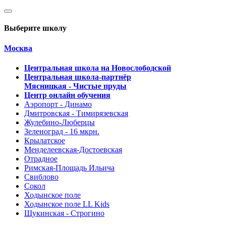
Выберите школу
Москва
Центральная школа на Новослободской
Центральная школа-партнёр
Мясницкая - Чистые пруды
Центр онлайн обучения
Аэропорт - Динамо
Дмитровская - Тимирязевская
Жулебино-Люберцы
Зеленоград - 16 мкрн.
Крылатское
Менделеевская-Достоевская
Отрадное
Римская-Площадь Ильича
Свиблово
Сокол
Ходынское поле
Ходынское поле LL Kids
Щукинская - Строгино