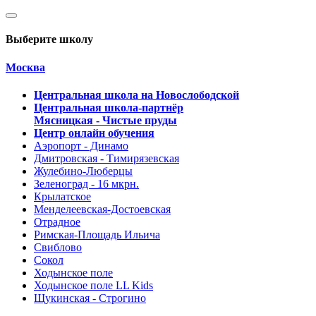
Выберите школу
Москва
Центральная школа на Новослободской
Центральная школа-партнёр
Мясницкая - Чистые пруды
Центр онлайн обучения
Аэропорт - Динамо
Дмитровская - Тимирязевская
Жулебино-Люберцы
Зеленоград - 16 мкрн.
Крылатское
Менделеевская-Достоевская
Отрадное
Римская-Площадь Ильича
Свиблово
Сокол
Ходынское поле
Ходынское поле LL Kids
Щукинская - Строгино