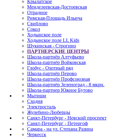
Крылатское
Менделеевская-Достоевская
Отрадное
Римская-Площадь Ильича
Свиблово
Сокол
Ходынское поле
Ходынское поле LL Kids
Щукинская - Строгино
ПАРТНЕРСКИЕ ЦЕНТРЫ
Школа-партнёр Алтуфьево
Школа-партнёр Войковская
Глобус - Охотный ряд
Школа-партнёр Перово
Школа-партнёр Профсоюзная
Школа-партнёр Зеленоград - 8 мкрн.
Школа-партнер Южное Бутово
Мытищи
Сходня
Электросталь
Жулебино-Люберцы
Санкт-Петербург - Невский проспект
Санкт-Петербург - Петергоф
Самара - на ул. Степана Разина
Черкесск