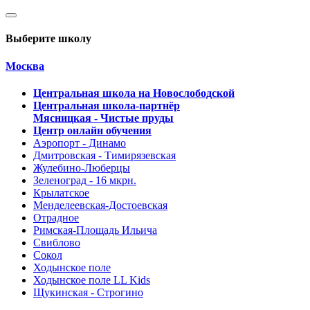
Выберите школу
Москва
Центральная школа на Новослободской
Центральная школа-партнёр
Мясницкая - Чистые пруды
Центр онлайн обучения
Аэропорт - Динамо
Дмитровская - Тимирязевская
Жулебино-Люберцы
Зеленоград - 16 мкрн.
Крылатское
Менделеевская-Достоевская
Отрадное
Римская-Площадь Ильича
Свиблово
Сокол
Ходынское поле
Ходынское поле LL Kids
Щукинская - Строгино