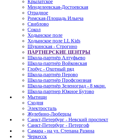
Крылатское
Менделеевская-Достоевская
Отрадное
Римская-Площадь Ильича
Свиблово
Сокол
Ходынское поле
Ходынское поле LL Kids
Щукинская - Строгино
ПАРТНЕРСКИЕ ЦЕНТРЫ
Школа-партнёр Алтуфьево
Школа-партнёр Войковская
Глобус - Охотный ряд
Школа-партнёр Перово
Школа-партнёр Профсоюзная
Школа-партнёр Зеленоград - 8 мкрн.
Школа-партнер Южное Бутово
Мытищи
Сходня
Электросталь
Жулебино-Люберцы
Санкт-Петербург - Невский проспект
Санкт-Петербург - Петергоф
Самара - на ул. Степана Разина
Черкесск