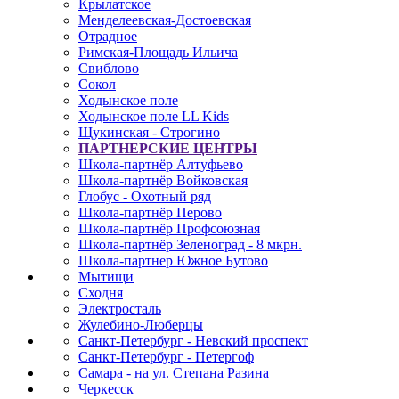
Крылатское
Менделеевская-Достоевская
Отрадное
Римская-Площадь Ильича
Свиблово
Сокол
Ходынское поле
Ходынское поле LL Kids
Щукинская - Строгино
ПАРТНЕРСКИЕ ЦЕНТРЫ
Школа-партнёр Алтуфьево
Школа-партнёр Войковская
Глобус - Охотный ряд
Школа-партнёр Перово
Школа-партнёр Профсоюзная
Школа-партнёр Зеленоград - 8 мкрн.
Школа-партнер Южное Бутово
Мытищи
Сходня
Электросталь
Жулебино-Люберцы
Санкт-Петербург - Невский проспект
Санкт-Петербург - Петергоф
Самара - на ул. Степана Разина
Черкесск