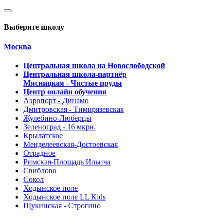
Выберите школу
Москва
Центральная школа на Новослободской
Центральная школа-партнёр
Мясницкая - Чистые пруды
Центр онлайн обучения
Аэропорт - Динамо
Дмитровская - Тимирязевская
Жулебино-Люберцы
Зеленоград - 16 мкрн.
Крылатское
Менделеевская-Достоевская
Отрадное
Римская-Площадь Ильича
Свиблово
Сокол
Ходынское поле
Ходынское поле LL Kids
Щукинская - Строгино