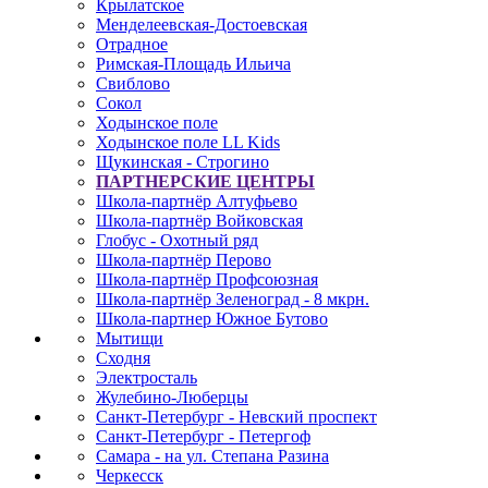
Крылатское
Менделеевская-Достоевская
Отрадное
Римская-Площадь Ильича
Свиблово
Сокол
Ходынское поле
Ходынское поле LL Kids
Щукинская - Строгино
ПАРТНЕРСКИЕ ЦЕНТРЫ
Школа-партнёр Алтуфьево
Школа-партнёр Войковская
Глобус - Охотный ряд
Школа-партнёр Перово
Школа-партнёр Профсоюзная
Школа-партнёр Зеленоград - 8 мкрн.
Школа-партнер Южное Бутово
Мытищи
Сходня
Электросталь
Жулебино-Люберцы
Санкт-Петербург - Невский проспект
Санкт-Петербург - Петергоф
Самара - на ул. Степана Разина
Черкесск