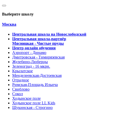
Выберите школу
Москва
Центральная школа на Новослободской
Центральная школа-партнёр
Мясницкая - Чистые пруды
Центр онлайн обучения
Аэропорт - Динамо
Дмитровская - Тимирязевская
Жулебино-Люберцы
Зеленоград - 16 мкрн.
Крылатское
Менделеевская-Достоевская
Отрадное
Римская-Площадь Ильича
Свиблово
Сокол
Ходынское поле
Ходынское поле LL Kids
Щукинская - Строгино