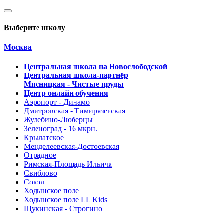
Выберите школу
Москва
Центральная школа на Новослободской
Центральная школа-партнёр
Мясницкая - Чистые пруды
Центр онлайн обучения
Аэропорт - Динамо
Дмитровская - Тимирязевская
Жулебино-Люберцы
Зеленоград - 16 мкрн.
Крылатское
Менделеевская-Достоевская
Отрадное
Римская-Площадь Ильича
Свиблово
Сокол
Ходынское поле
Ходынское поле LL Kids
Щукинская - Строгино