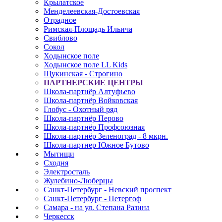
Крылатское
Менделеевская-Достоевская
Отрадное
Римская-Площадь Ильича
Свиблово
Сокол
Ходынское поле
Ходынское поле LL Kids
Щукинская - Строгино
ПАРТНЕРСКИЕ ЦЕНТРЫ
Школа-партнёр Алтуфьево
Школа-партнёр Войковская
Глобус - Охотный ряд
Школа-партнёр Перово
Школа-партнёр Профсоюзная
Школа-партнёр Зеленоград - 8 мкрн.
Школа-партнер Южное Бутово
Мытищи
Сходня
Электросталь
Жулебино-Люберцы
Санкт-Петербург - Невский проспект
Санкт-Петербург - Петергоф
Самара - на ул. Степана Разина
Черкесск