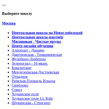
Выберите школу
Москва
Центральная школа на Новослободской
Центральная школа-партнёр
Мясницкая - Чистые пруды
Центр онлайн обучения
Аэропорт - Динамо
Дмитровская - Тимирязевская
Жулебино-Люберцы
Зеленоград - 16 мкрн.
Крылатское
Менделеевская-Достоевская
Отрадное
Римская-Площадь Ильича
Свиблово
Сокол
Ходынское поле
Ходынское поле LL Kids
Щукинская - Строгино