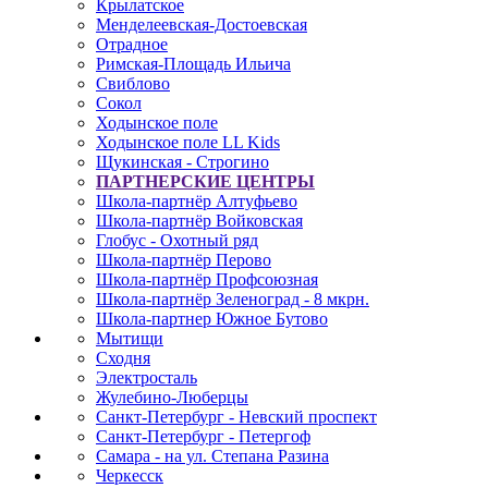
Крылатское
Менделеевская-Достоевская
Отрадное
Римская-Площадь Ильича
Свиблово
Сокол
Ходынское поле
Ходынское поле LL Kids
Щукинская - Строгино
ПАРТНЕРСКИЕ ЦЕНТРЫ
Школа-партнёр Алтуфьево
Школа-партнёр Войковская
Глобус - Охотный ряд
Школа-партнёр Перово
Школа-партнёр Профсоюзная
Школа-партнёр Зеленоград - 8 мкрн.
Школа-партнер Южное Бутово
Мытищи
Сходня
Электросталь
Жулебино-Люберцы
Санкт-Петербург - Невский проспект
Санкт-Петербург - Петергоф
Самара - на ул. Степана Разина
Черкесск