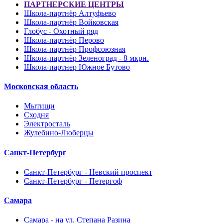
ПАРТНЕРСКИЕ ЦЕНТРЫ
Школа-партнёр Алтуфьево
Школа-партнёр Войковская
Глобус - Охотный ряд
Школа-партнёр Перово
Школа-партнёр Профсоюзная
Школа-партнёр Зеленоград - 8 мкрн.
Школа-партнер Южное Бутово
Московская область
Мытищи
Сходня
Электросталь
Жулебино-Люберцы
Санкт-Петербург
Санкт-Петербург - Невский проспект
Санкт-Петербург - Петергоф
Самара
Самара - на ул. Степана Разина