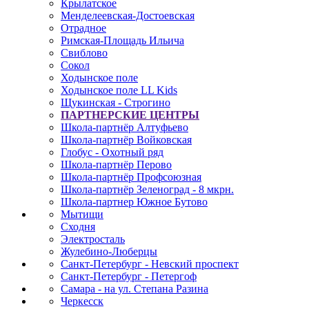
Крылатское
Менделеевская-Достоевская
Отрадное
Римская-Площадь Ильича
Свиблово
Сокол
Ходынское поле
Ходынское поле LL Kids
Щукинская - Строгино
ПАРТНЕРСКИЕ ЦЕНТРЫ
Школа-партнёр Алтуфьево
Школа-партнёр Войковская
Глобус - Охотный ряд
Школа-партнёр Перово
Школа-партнёр Профсоюзная
Школа-партнёр Зеленоград - 8 мкрн.
Школа-партнер Южное Бутово
Мытищи
Сходня
Электросталь
Жулебино-Люберцы
Санкт-Петербург - Невский проспект
Санкт-Петербург - Петергоф
Самара - на ул. Степана Разина
Черкесск