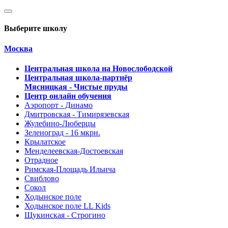
Выберите школу
Москва
Центральная школа на Новослободской
Центральная школа-партнёр
Мясницкая - Чистые пруды
Центр онлайн обучения
Аэропорт - Динамо
Дмитровская - Тимирязевская
Жулебино-Люберцы
Зеленоград - 16 мкрн.
Крылатское
Менделеевская-Достоевская
Отрадное
Римская-Площадь Ильича
Свиблово
Сокол
Ходынское поле
Ходынское поле LL Kids
Щукинская - Строгино