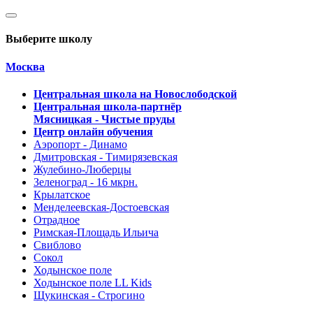
Выберите школу
Москва
Центральная школа на Новослободской
Центральная школа-партнёр
Мясницкая - Чистые пруды
Центр онлайн обучения
Аэропорт - Динамо
Дмитровская - Тимирязевская
Жулебино-Люберцы
Зеленоград - 16 мкрн.
Крылатское
Менделеевская-Достоевская
Отрадное
Римская-Площадь Ильича
Свиблово
Сокол
Ходынское поле
Ходынское поле LL Kids
Щукинская - Строгино