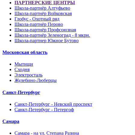
ПАРТНЕРСКИЕ ЦЕНТРЫ
Школа-партнёр Алтуфьево
Школа-партнёр Войковская
Глобус - Охотный ряд
Школа-партнёр Перово
Школа-партнёр Профсоюзная
Школа-партнёр Зеленоград - 8 мкрн.
Школа-партнер Южное Бутово
Московская область
Мытищи
Сходня
Электросталь
Жулебино-Люберцы
Санкт-Петербург
Санкт-Петербург - Невский проспект
Санкт-Петербург - Петергоф
Самара
Самара - на ул. Степана Разина