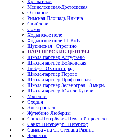
Крылатское
Менделеевская-Достоевская
Отрадное
Римская-Площадь Ильича
Свиблово
Сокол
Ходынское поле
Ходынское поле LL Kids
Щукинская - Строгино
ПАРТНЕРСКИЕ ЦЕНТРЫ
Школа-партнёр Алтуфьево
Школа-партнёр Войковская
Глобус - Охотный ряд
Школа-партнёр Перово
Школа-партнёр Профсоюзная
Школа-партнёр Зеленоград - 8 мкрн.
Школа-партнер Южное Бутово
Мытищи
Сходня
Электросталь
Жулебино-Люберцы
Санкт-Петербург - Невский проспект
Санкт-Петербург - Петергоф
Самара - на ул. Степана Разина
Черкесск