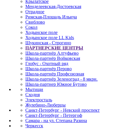
Крылатское
Менделеевская-Достоевская
Отрадное
Римская-Площадь Ильича
Свиблово
Сокол
Ходынское поле
Ходынское поле LL Kids
Щукинская - Строгино
ПАРТНЕРСКИЕ ЦЕНТРЫ
Школа-партнёр Алтуфьево
Школа-партнёр Войковская
Глобус - Охотный ряд
Школа-партнёр Перово
Школа-партнёр Профсоюзная
Школа-партнёр Зеленоград - 8 мкрн.
Школа-партнер Южное Бутово
Мытищи
Сходня
Электросталь
Жулебино-Люберцы
Санкт-Петербург - Невский проспект
Санкт-Петербург - Петергоф
Самара - на ул. Степана Разина
Черкесск