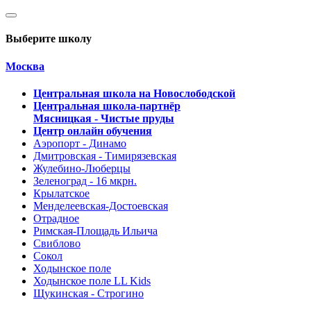
Выберите школу
Москва
Центральная школа на Новослободской
Центральная школа-партнёр
Мясницкая - Чистые пруды
Центр онлайн обучения
Аэропорт - Динамо
Дмитровская - Тимирязевская
Жулебино-Люберцы
Зеленоград - 16 мкрн.
Крылатское
Менделеевская-Достоевская
Отрадное
Римская-Площадь Ильича
Свиблово
Сокол
Ходынское поле
Ходынское поле LL Kids
Щукинская - Строгино