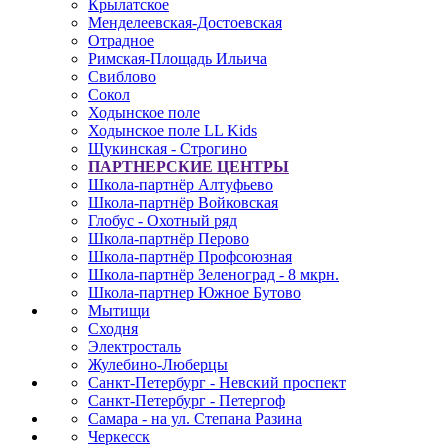
Крылатское
Менделеевская-Достоевская
Отрадное
Римская-Площадь Ильича
Свиблово
Сокол
Ходынское поле
Ходынское поле LL Kids
Щукинская - Строгино
ПАРТНЕРСКИЕ ЦЕНТРЫ
Школа-партнёр Алтуфьево
Школа-партнёр Войковская
Глобус - Охотный ряд
Школа-партнёр Перово
Школа-партнёр Профсоюзная
Школа-партнёр Зеленоград - 8 мкрн.
Школа-партнер Южное Бутово
Мытищи
Сходня
Электросталь
Жулебино-Люберцы
Санкт-Петербург - Невский проспект
Санкт-Петербург - Петергоф
Самара - на ул. Степана Разина
Черкесск