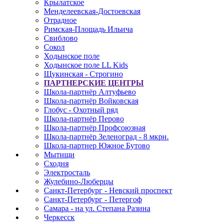
Крылатское
Менделеевская-Достоевская
Отрадное
Римская-Площадь Ильича
Свиблово
Сокол
Ходынское поле
Ходынское поле LL Kids
Щукинская - Строгино
ПАРТНЕРСКИЕ ЦЕНТРЫ
Школа-партнёр Алтуфьево
Школа-партнёр Войковская
Глобус - Охотный ряд
Школа-партнёр Перово
Школа-партнёр Профсоюзная
Школа-партнёр Зеленоград - 8 мкрн.
Школа-партнер Южное Бутово
Мытищи
Сходня
Электросталь
Жулебино-Люберцы
Санкт-Петербург - Невский проспект
Санкт-Петербург - Петергоф
Самара - на ул. Степана Разина
Черкесск