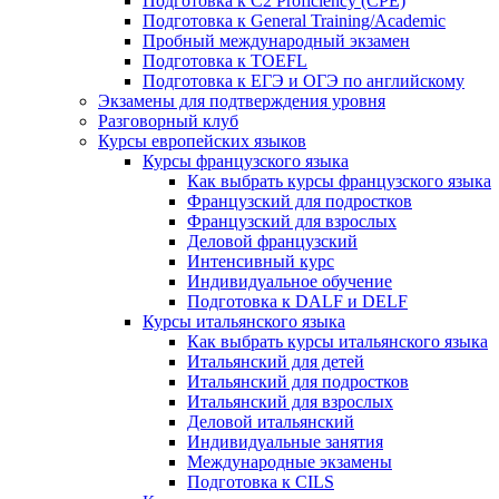
Подготовка к C2 Proficiency (CPE)
Подготовка к General Training/Academic
Пробный международный экзамен
Подготовка к TOEFL
Подготовка к ЕГЭ и ОГЭ по английскому
Экзамены для подтверждения уровня
Разговорный клуб
Курсы европейских языков
Курсы французского языка
Как выбрать курсы французского языка
Французский для подростков
Французский для взрослых
Деловой французский
Интенсивный курс
Индивидуальное обучение
Подготовка к DALF и DELF
Курсы итальянского языка
Как выбрать курсы итальянского языка
Итальянский для детей
Итальянский для подростков
Итальянский для взрослых
Деловой итальянский
Индивидуальные занятия
Международные экзамены
Подготовка к CILS