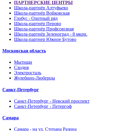
ПАРТНЕРСКИЕ ЦЕНТРЫ
Школа-партнёр Алтуфьево
Школа-партнёр Войковская
Глобус - Охотный ряд
Школа-партнёр Перово
Школа-партнёр Профсоюзная
Школа-партнёр Зеленоград - 8 мкрн.
Школа-партнер Южное Бутово
Московская область
Мытищи
Сходня
Электросталь
Жулебино-Люберцы
Санкт-Петербург
Санкт-Петербург - Невский проспект
Санкт-Петербург - Петергоф
Самара
Самара - на ул. Степана Разина