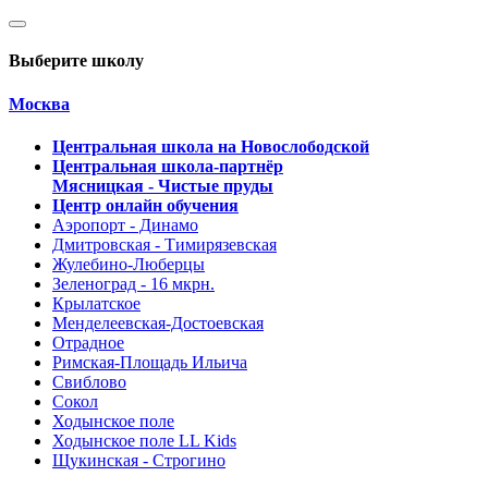
Выберите школу
Москва
Центральная школа на Новослободской
Центральная школа-партнёр
Мясницкая - Чистые пруды
Центр онлайн обучения
Аэропорт - Динамо
Дмитровская - Тимирязевская
Жулебино-Люберцы
Зеленоград - 16 мкрн.
Крылатское
Менделеевская-Достоевская
Отрадное
Римская-Площадь Ильича
Свиблово
Сокол
Ходынское поле
Ходынское поле LL Kids
Щукинская - Строгино