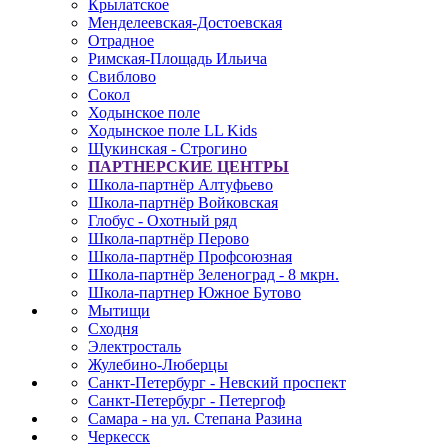
Крылатское
Менделеевская-Достоевская
Отрадное
Римская-Площадь Ильича
Свиблово
Сокол
Ходынское поле
Ходынское поле LL Kids
Щукинская - Строгино
ПАРТНЕРСКИЕ ЦЕНТРЫ
Школа-партнёр Алтуфьево
Школа-партнёр Войковская
Глобус - Охотный ряд
Школа-партнёр Перово
Школа-партнёр Профсоюзная
Школа-партнёр Зеленоград - 8 мкрн.
Школа-партнер Южное Бутово
Мытищи
Сходня
Электросталь
Жулебино-Люберцы
Санкт-Петербург - Невский проспект
Санкт-Петербург - Петергоф
Самара - на ул. Степана Разина
Черкесск