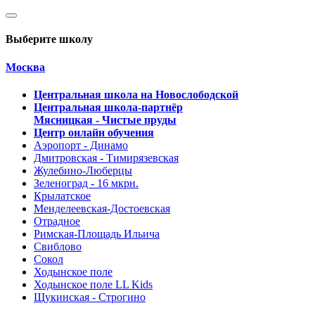
Выберите школу
Москва
Центральная школа на Новослободской
Центральная школа-партнёр
Мясницкая - Чистые пруды
Центр онлайн обучения
Аэропорт - Динамо
Дмитровская - Тимирязевская
Жулебино-Люберцы
Зеленоград - 16 мкрн.
Крылатское
Менделеевская-Достоевская
Отрадное
Римская-Площадь Ильича
Свиблово
Сокол
Ходынское поле
Ходынское поле LL Kids
Щукинская - Строгино