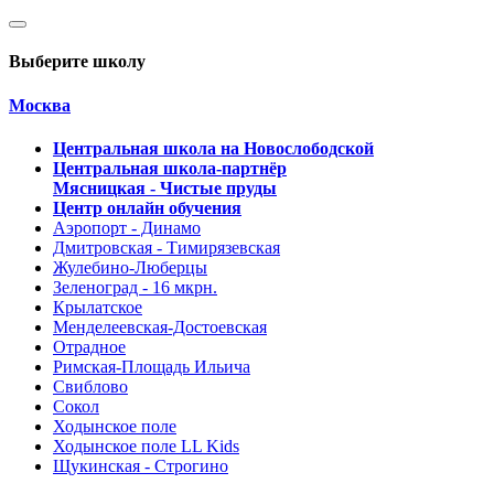
Выберите школу
Москва
Центральная школа на Новослободской
Центральная школа-партнёр
Мясницкая - Чистые пруды
Центр онлайн обучения
Аэропорт - Динамо
Дмитровская - Тимирязевская
Жулебино-Люберцы
Зеленоград - 16 мкрн.
Крылатское
Менделеевская-Достоевская
Отрадное
Римская-Площадь Ильича
Свиблово
Сокол
Ходынское поле
Ходынское поле LL Kids
Щукинская - Строгино