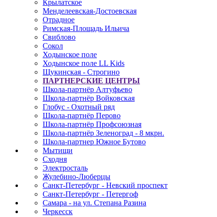
Крылатское
Менделеевская-Достоевская
Отрадное
Римская-Площадь Ильича
Свиблово
Сокол
Ходынское поле
Ходынское поле LL Kids
Щукинская - Строгино
ПАРТНЕРСКИЕ ЦЕНТРЫ
Школа-партнёр Алтуфьево
Школа-партнёр Войковская
Глобус - Охотный ряд
Школа-партнёр Перово
Школа-партнёр Профсоюзная
Школа-партнёр Зеленоград - 8 мкрн.
Школа-партнер Южное Бутово
Мытищи
Сходня
Электросталь
Жулебино-Люберцы
Санкт-Петербург - Невский проспект
Санкт-Петербург - Петергоф
Самара - на ул. Степана Разина
Черкесск