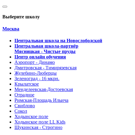
Выберите школу
Москва
Центральная школа на Новослободской
Центральная школа-партнёр
Мясницкая - Чистые пруды
Центр онлайн обучения
Аэропорт - Динамо
Дмитровская - Тимирязевская
Жулебино-Люберцы
Зеленоград - 16 мкрн.
Крылатское
Менделеевская-Достоевская
Отрадное
Римская-Площадь Ильича
Свиблово
Сокол
Ходынское поле
Ходынское поле LL Kids
Щукинская - Строгино