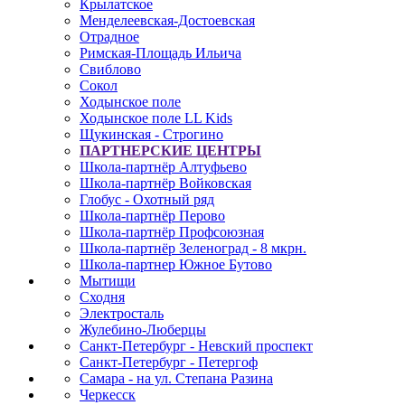
Крылатское
Менделеевская-Достоевская
Отрадное
Римская-Площадь Ильича
Свиблово
Сокол
Ходынское поле
Ходынское поле LL Kids
Щукинская - Строгино
ПАРТНЕРСКИЕ ЦЕНТРЫ
Школа-партнёр Алтуфьево
Школа-партнёр Войковская
Глобус - Охотный ряд
Школа-партнёр Перово
Школа-партнёр Профсоюзная
Школа-партнёр Зеленоград - 8 мкрн.
Школа-партнер Южное Бутово
Мытищи
Сходня
Электросталь
Жулебино-Люберцы
Санкт-Петербург - Невский проспект
Санкт-Петербург - Петергоф
Самара - на ул. Степана Разина
Черкесск