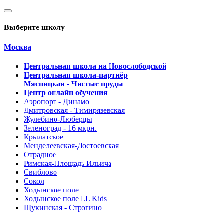
Выберите школу
Москва
Центральная школа на Новослободской
Центральная школа-партнёр
Мясницкая - Чистые пруды
Центр онлайн обучения
Аэропорт - Динамо
Дмитровская - Тимирязевская
Жулебино-Люберцы
Зеленоград - 16 мкрн.
Крылатское
Менделеевская-Достоевская
Отрадное
Римская-Площадь Ильича
Свиблово
Сокол
Ходынское поле
Ходынское поле LL Kids
Щукинская - Строгино