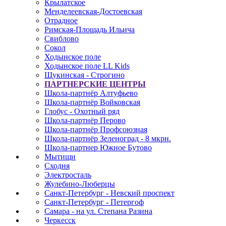
Крылатское
Менделеевская-Достоевская
Отрадное
Римская-Площадь Ильича
Свиблово
Сокол
Ходынское поле
Ходынское поле LL Kids
Щукинская - Строгино
ПАРТНЕРСКИЕ ЦЕНТРЫ
Школа-партнёр Алтуфьево
Школа-партнёр Войковская
Глобус - Охотный ряд
Школа-партнёр Перово
Школа-партнёр Профсоюзная
Школа-партнёр Зеленоград - 8 мкрн.
Школа-партнер Южное Бутово
Мытищи
Сходня
Электросталь
Жулебино-Люберцы
Санкт-Петербург - Невский проспект
Санкт-Петербург - Петергоф
Самара - на ул. Степана Разина
Черкесск