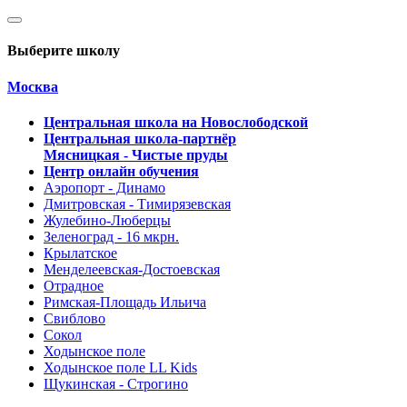
Выберите школу
Москва
Центральная школа на Новослободской
Центральная школа-партнёр
Мясницкая - Чистые пруды
Центр онлайн обучения
Аэропорт - Динамо
Дмитровская - Тимирязевская
Жулебино-Люберцы
Зеленоград - 16 мкрн.
Крылатское
Менделеевская-Достоевская
Отрадное
Римская-Площадь Ильича
Свиблово
Сокол
Ходынское поле
Ходынское поле LL Kids
Щукинская - Строгино