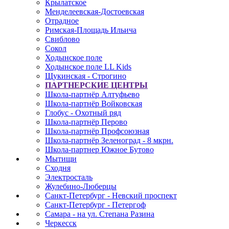
Крылатское
Менделеевская-Достоевская
Отрадное
Римская-Площадь Ильича
Свиблово
Сокол
Ходынское поле
Ходынское поле LL Kids
Щукинская - Строгино
ПАРТНЕРСКИЕ ЦЕНТРЫ
Школа-партнёр Алтуфьево
Школа-партнёр Войковская
Глобус - Охотный ряд
Школа-партнёр Перово
Школа-партнёр Профсоюзная
Школа-партнёр Зеленоград - 8 мкрн.
Школа-партнер Южное Бутово
Мытищи
Сходня
Электросталь
Жулебино-Люберцы
Санкт-Петербург - Невский проспект
Санкт-Петербург - Петергоф
Самара - на ул. Степана Разина
Черкесск