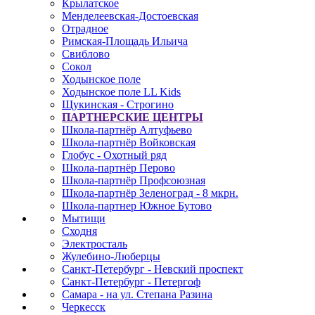
Крылатское
Менделеевская-Достоевская
Отрадное
Римская-Площадь Ильича
Свиблово
Сокол
Ходынское поле
Ходынское поле LL Kids
Щукинская - Строгино
ПАРТНЕРСКИЕ ЦЕНТРЫ
Школа-партнёр Алтуфьево
Школа-партнёр Войковская
Глобус - Охотный ряд
Школа-партнёр Перово
Школа-партнёр Профсоюзная
Школа-партнёр Зеленоград - 8 мкрн.
Школа-партнер Южное Бутово
Мытищи
Сходня
Электросталь
Жулебино-Люберцы
Санкт-Петербург - Невский проспект
Санкт-Петербург - Петергоф
Самара - на ул. Степана Разина
Черкесск