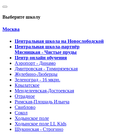
Выберите школу
Москва
Центральная школа на Новослободской
Центральная школа-партнёр
Мясницкая - Чистые пруды
Центр онлайн обучения
Аэропорт - Динамо
Дмитровская - Тимирязевская
Жулебино-Люберцы
Зеленоград - 16 мкрн.
Крылатское
Менделеевская-Достоевская
Отрадное
Римская-Площадь Ильича
Свиблово
Сокол
Ходынское поле
Ходынское поле LL Kids
Щукинская - Строгино