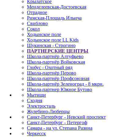
Крылатское
Менделеевская-Достоевская
Отрадное
Римская-Площадь Ильича
Свиблово
Сокол
Ходынское поле
Ходынское поле LL Kids
Щукинская - Строгино
ПАРТНЕРСКИЕ ЦЕНТРЫ
Школа-партнёр Алтуфьево
Школа-партнёр Войковская
Глобус - Охотный ряд
Школа-партнёр Перово
Школа-партнёр Профсоюзная
Школа-партнёр Зеленоград - 8 мкрн.
Школа-партнер Южное Бутово
Мытищи
Сходня
Электросталь
Жулебино-Люберцы
Санкт-Петербург - Невский проспект
Санкт-Петербург - Петергоф
Самара - на ул. Степана Разина
Черкесск