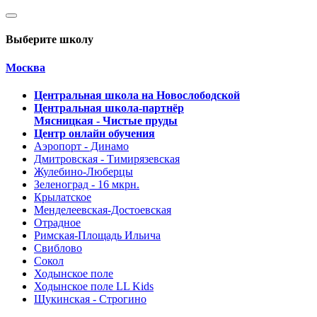
Выберите школу
Москва
Центральная школа на Новослободской
Центральная школа-партнёр
Мясницкая - Чистые пруды
Центр онлайн обучения
Аэропорт - Динамо
Дмитровская - Тимирязевская
Жулебино-Люберцы
Зеленоград - 16 мкрн.
Крылатское
Менделеевская-Достоевская
Отрадное
Римская-Площадь Ильича
Свиблово
Сокол
Ходынское поле
Ходынское поле LL Kids
Щукинская - Строгино