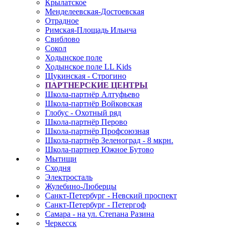
Крылатское
Менделеевская-Достоевская
Отрадное
Римская-Площадь Ильича
Свиблово
Сокол
Ходынское поле
Ходынское поле LL Kids
Щукинская - Строгино
ПАРТНЕРСКИЕ ЦЕНТРЫ
Школа-партнёр Алтуфьево
Школа-партнёр Войковская
Глобус - Охотный ряд
Школа-партнёр Перово
Школа-партнёр Профсоюзная
Школа-партнёр Зеленоград - 8 мкрн.
Школа-партнер Южное Бутово
Мытищи
Сходня
Электросталь
Жулебино-Люберцы
Санкт-Петербург - Невский проспект
Санкт-Петербург - Петергоф
Самара - на ул. Степана Разина
Черкесск