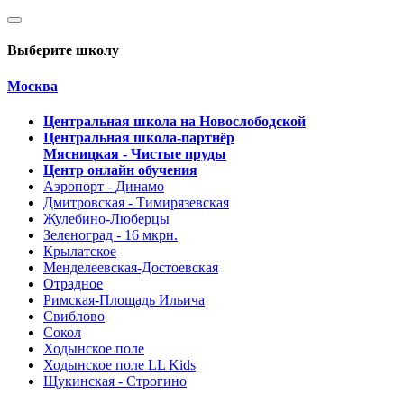
Выберите школу
Москва
Центральная школа на Новослободской
Центральная школа-партнёр
Мясницкая - Чистые пруды
Центр онлайн обучения
Аэропорт - Динамо
Дмитровская - Тимирязевская
Жулебино-Люберцы
Зеленоград - 16 мкрн.
Крылатское
Менделеевская-Достоевская
Отрадное
Римская-Площадь Ильича
Свиблово
Сокол
Ходынское поле
Ходынское поле LL Kids
Щукинская - Строгино