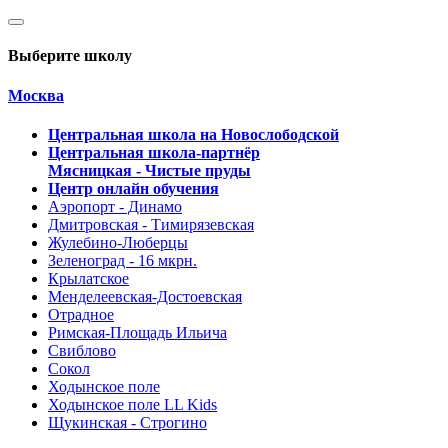
Выберите школу
Москва
Центральная школа на Новослободской
Центральная школа-партнёр
Мясницкая - Чистые пруды
Центр онлайн обучения
Аэропорт - Динамо
Дмитровская - Тимирязевская
Жулебино-Люберцы
Зеленоград - 16 мкрн.
Крылатское
Менделеевская-Достоевская
Отрадное
Римская-Площадь Ильича
Свиблово
Сокол
Ходынское поле
Ходынское поле LL Kids
Щукинская - Строгино