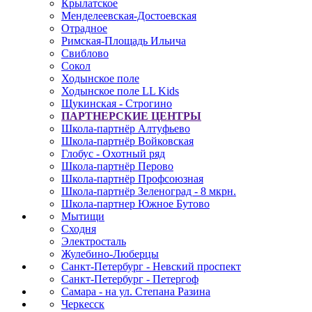
Крылатское
Менделеевская-Достоевская
Отрадное
Римская-Площадь Ильича
Свиблово
Сокол
Ходынское поле
Ходынское поле LL Kids
Щукинская - Строгино
ПАРТНЕРСКИЕ ЦЕНТРЫ
Школа-партнёр Алтуфьево
Школа-партнёр Войковская
Глобус - Охотный ряд
Школа-партнёр Перово
Школа-партнёр Профсоюзная
Школа-партнёр Зеленоград - 8 мкрн.
Школа-партнер Южное Бутово
Мытищи
Сходня
Электросталь
Жулебино-Люберцы
Санкт-Петербург - Невский проспект
Санкт-Петербург - Петергоф
Самара - на ул. Степана Разина
Черкесск