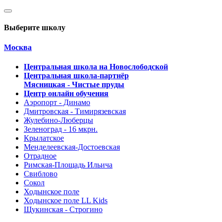
Выберите школу
Москва
Центральная школа на Новослободской
Центральная школа-партнёр
Мясницкая - Чистые пруды
Центр онлайн обучения
Аэропорт - Динамо
Дмитровская - Тимирязевская
Жулебино-Люберцы
Зеленоград - 16 мкрн.
Крылатское
Менделеевская-Достоевская
Отрадное
Римская-Площадь Ильича
Свиблово
Сокол
Ходынское поле
Ходынское поле LL Kids
Щукинская - Строгино