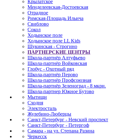
Крылатское
Менделеевская-Достоевская
Отрадное
Римская-Площадь Ильича
Свиблово
Сокол
Ходынское поле
Ходынское поле LL Kids
Щукинская - Строгино
ПАРТНЕРСКИЕ ЦЕНТРЫ
Школа-партнёр Алтуфьево
Школа-партнёр Войковская
Глобус - Охотный ряд
Школа-партнёр Перово
Школа-партнёр Профсоюзная
Школа-партнёр Зеленоград - 8 мкрн.
Школа-партнер Южное Бутово
Мытищи
Сходня
Электросталь
Жулебино-Люберцы
Санкт-Петербург - Невский проспект
Санкт-Петербург - Петергоф
Самара - на ул. Степана Разина
Черкесск