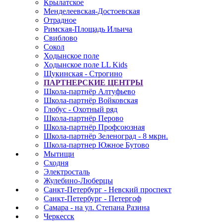
Крылатское
Менделеевская-Достоевская
Отрадное
Римская-Площадь Ильича
Свиблово
Сокол
Ходынское поле
Ходынское поле LL Kids
Щукинская - Строгино
ПАРТНЕРСКИЕ ЦЕНТРЫ
Школа-партнёр Алтуфьево
Школа-партнёр Войковская
Глобус - Охотный ряд
Школа-партнёр Перово
Школа-партнёр Профсоюзная
Школа-партнёр Зеленоград - 8 мкрн.
Школа-партнер Южное Бутово
Мытищи
Сходня
Электросталь
Жулебино-Люберцы
Санкт-Петербург - Невский проспект
Санкт-Петербург - Петергоф
Самара - на ул. Степана Разина
Черкесск