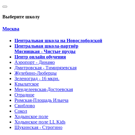
Выберите школу
Москва
Центральная школа на Новослободской
Центральная школа-партнёр
Мясницкая - Чистые пруды
Центр онлайн обучения
Аэропорт - Динамо
Дмитровская - Тимирязевская
Жулебино-Люберцы
Зеленоград - 16 мкрн.
Крылатское
Менделеевская-Достоевская
Отрадное
Римская-Площадь Ильича
Свиблово
Сокол
Ходынское поле
Ходынское поле LL Kids
Щукинская - Строгино