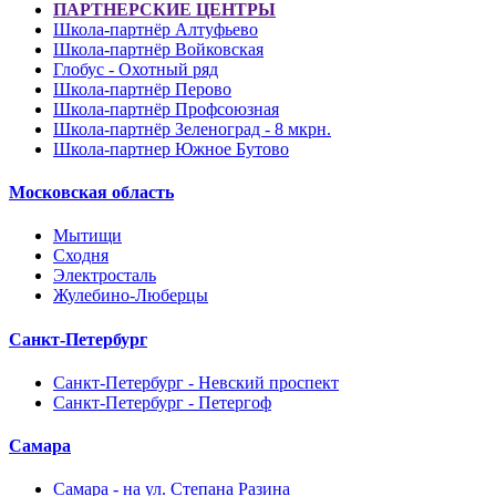
ПАРТНЕРСКИЕ ЦЕНТРЫ
Школа-партнёр Алтуфьево
Школа-партнёр Войковская
Глобус - Охотный ряд
Школа-партнёр Перово
Школа-партнёр Профсоюзная
Школа-партнёр Зеленоград - 8 мкрн.
Школа-партнер Южное Бутово
Московская область
Мытищи
Сходня
Электросталь
Жулебино-Люберцы
Санкт-Петербург
Санкт-Петербург - Невский проспект
Санкт-Петербург - Петергоф
Самара
Самара - на ул. Степана Разина