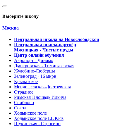
Выберите школу
Москва
Центральная школа на Новослободской
Центральная школа-партнёр
Мясницкая - Чистые пруды
Центр онлайн обучения
Аэропорт - Динамо
Дмитровская - Тимирязевская
Жулебино-Люберцы
Зеленоград - 16 мкрн.
Крылатское
Менделеевская-Достоевская
Отрадное
Римская-Площадь Ильича
Свиблово
Сокол
Ходынское поле
Ходынское поле LL Kids
Щукинская - Строгино