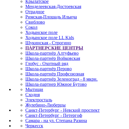
Крылатское
Менделеевская-Достоевская
Отрадное
Римская-Площадь Ильича
Свиблово
Сокол
Ходынское поле
Ходынское поле LL Kids
Щукинская - Строгино
ПАРТНЕРСКИЕ ЦЕНТРЫ
Школа-партнёр Алтуфьево
Школа-партнёр Войковская
Глобус - Охотный ряд
Школа-партнёр Перово
Школа-партнёр Профсоюзная
Школа-партнёр Зеленоград - 8 мкрн.
Школа-партнер Южное Бутово
Мытищи
Сходня
Электросталь
Жулебино-Люберцы
Санкт-Петербург - Невский проспект
Санкт-Петербург - Петергоф
Самара - на ул. Степана Разина
Черкесск