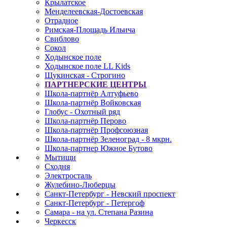
Крылатское
Менделеевская-Достоевская
Отрадное
Римская-Площадь Ильича
Свиблово
Сокол
Ходынское поле
Ходынское поле LL Kids
Щукинская - Строгино
ПАРТНЕРСКИЕ ЦЕНТРЫ
Школа-партнёр Алтуфьево
Школа-партнёр Войковская
Глобус - Охотный ряд
Школа-партнёр Перово
Школа-партнёр Профсоюзная
Школа-партнёр Зеленоград - 8 мкрн.
Школа-партнер Южное Бутово
Мытищи
Сходня
Электросталь
Жулебино-Люберцы
Санкт-Петербург - Невский проспект
Санкт-Петербург - Петергоф
Самара - на ул. Степана Разина
Черкесск