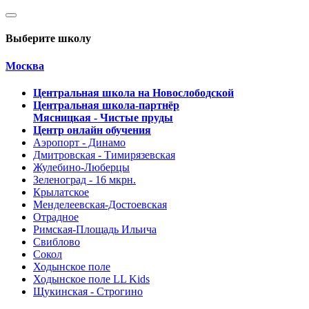
Выберите школу
Москва
Центральная школа на Новослободской
Центральная школа-партнёр
Мясницкая - Чистые пруды
Центр онлайн обучения
Аэропорт - Динамо
Дмитровская - Тимирязевская
Жулебино-Люберцы
Зеленоград - 16 мкрн.
Крылатское
Менделеевская-Достоевская
Отрадное
Римская-Площадь Ильича
Свиблово
Сокол
Ходынское поле
Ходынское поле LL Kids
Щукинская - Строгино