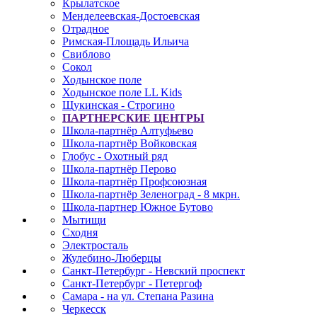
Крылатское
Менделеевская-Достоевская
Отрадное
Римская-Площадь Ильича
Свиблово
Сокол
Ходынское поле
Ходынское поле LL Kids
Щукинская - Строгино
ПАРТНЕРСКИЕ ЦЕНТРЫ
Школа-партнёр Алтуфьево
Школа-партнёр Войковская
Глобус - Охотный ряд
Школа-партнёр Перово
Школа-партнёр Профсоюзная
Школа-партнёр Зеленоград - 8 мкрн.
Школа-партнер Южное Бутово
Мытищи
Сходня
Электросталь
Жулебино-Люберцы
Санкт-Петербург - Невский проспект
Санкт-Петербург - Петергоф
Самара - на ул. Степана Разина
Черкесск