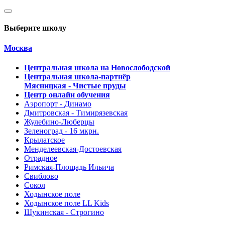
Выберите школу
Москва
Центральная школа на Новослободской
Центральная школа-партнёр
Мясницкая - Чистые пруды
Центр онлайн обучения
Аэропорт - Динамо
Дмитровская - Тимирязевская
Жулебино-Люберцы
Зеленоград - 16 мкрн.
Крылатское
Менделеевская-Достоевская
Отрадное
Римская-Площадь Ильича
Свиблово
Сокол
Ходынское поле
Ходынское поле LL Kids
Щукинская - Строгино