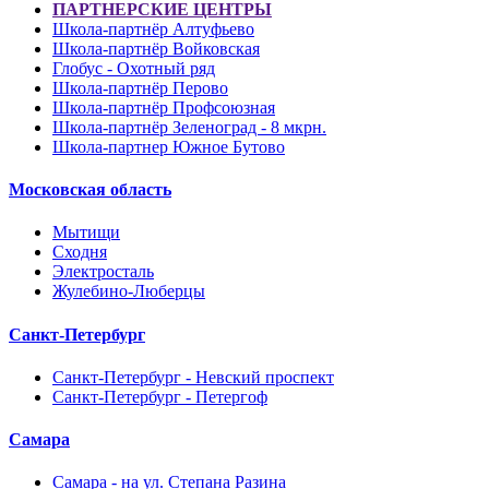
ПАРТНЕРСКИЕ ЦЕНТРЫ
Школа-партнёр Алтуфьево
Школа-партнёр Войковская
Глобус - Охотный ряд
Школа-партнёр Перово
Школа-партнёр Профсоюзная
Школа-партнёр Зеленоград - 8 мкрн.
Школа-партнер Южное Бутово
Московская область
Мытищи
Сходня
Электросталь
Жулебино-Люберцы
Санкт-Петербург
Санкт-Петербург - Невский проспект
Санкт-Петербург - Петергоф
Самара
Самара - на ул. Степана Разина