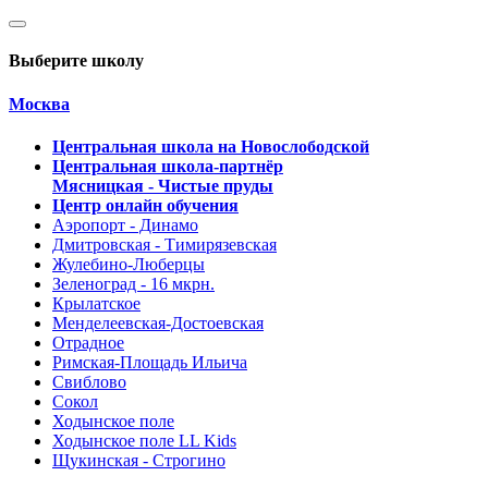
Выберите школу
Москва
Центральная школа на Новослободской
Центральная школа-партнёр
Мясницкая - Чистые пруды
Центр онлайн обучения
Аэропорт - Динамо
Дмитровская - Тимирязевская
Жулебино-Люберцы
Зеленоград - 16 мкрн.
Крылатское
Менделеевская-Достоевская
Отрадное
Римская-Площадь Ильича
Свиблово
Сокол
Ходынское поле
Ходынское поле LL Kids
Щукинская - Строгино