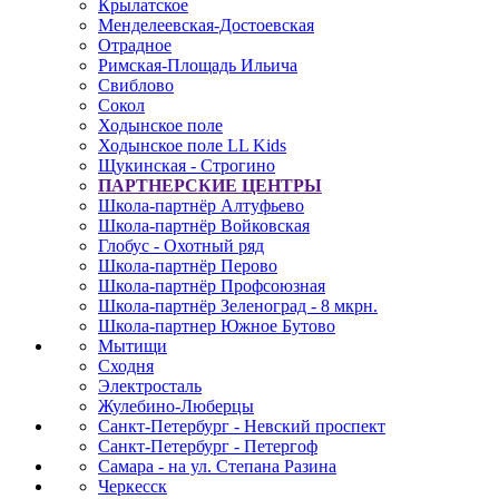
Крылатское
Менделеевская-Достоевская
Отрадное
Римская-Площадь Ильича
Свиблово
Сокол
Ходынское поле
Ходынское поле LL Kids
Щукинская - Строгино
ПАРТНЕРСКИЕ ЦЕНТРЫ
Школа-партнёр Алтуфьево
Школа-партнёр Войковская
Глобус - Охотный ряд
Школа-партнёр Перово
Школа-партнёр Профсоюзная
Школа-партнёр Зеленоград - 8 мкрн.
Школа-партнер Южное Бутово
Мытищи
Сходня
Электросталь
Жулебино-Люберцы
Санкт-Петербург - Невский проспект
Санкт-Петербург - Петергоф
Самара - на ул. Степана Разина
Черкесск