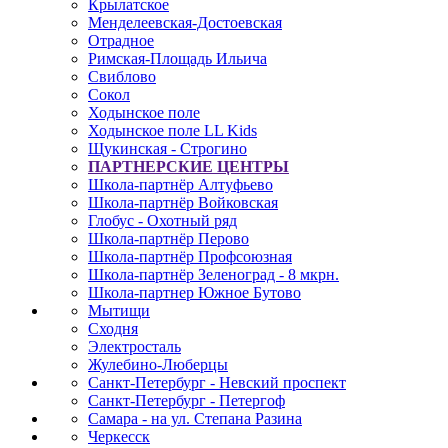
Крылатское
Менделеевская-Достоевская
Отрадное
Римская-Площадь Ильича
Свиблово
Сокол
Ходынское поле
Ходынское поле LL Kids
Щукинская - Строгино
ПАРТНЕРСКИЕ ЦЕНТРЫ
Школа-партнёр Алтуфьево
Школа-партнёр Войковская
Глобус - Охотный ряд
Школа-партнёр Перово
Школа-партнёр Профсоюзная
Школа-партнёр Зеленоград - 8 мкрн.
Школа-партнер Южное Бутово
Мытищи
Сходня
Электросталь
Жулебино-Люберцы
Санкт-Петербург - Невский проспект
Санкт-Петербург - Петергоф
Самара - на ул. Степана Разина
Черкесск