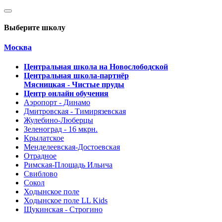
Выберите школу
Москва
Центральная школа на Новослободской
Центральная школа-партнёр
Мясницкая - Чистые пруды
Центр онлайн обучения
Аэропорт - Динамо
Дмитровская - Тимирязевская
Жулебино-Люберцы
Зеленоград - 16 мкрн.
Крылатское
Менделеевская-Достоевская
Отрадное
Римская-Площадь Ильича
Свиблово
Сокол
Ходынское поле
Ходынское поле LL Kids
Щукинская - Строгино