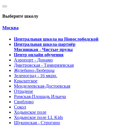
Выберите школу
Москва
Центральная школа на Новослободской
Центральная школа-партнёр
Мясницкая - Чистые пруды
Центр онлайн обучения
Аэропорт - Динамо
Дмитровская - Тимирязевская
Жулебино-Люберцы
Зеленоград - 16 мкрн.
Крылатское
Менделеевская-Достоевская
Отрадное
Римская-Площадь Ильича
Свиблово
Сокол
Ходынское поле
Ходынское поле LL Kids
Щукинская - Строгино