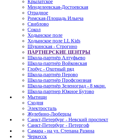
Крылатское
Менделеевская-Достоевская
Отрадное
Римская-Площадь Ильича
Свиблово
Сокол
Ходынское поле
Ходынское поле LL Kids
Щукинская - Строгино
ПАРТНЕРСКИЕ ЦЕНТРЫ
Школа-партнёр Алтуфьево
Школа-партнёр Войковская
Глобус - Охотный ряд
Школа-партнёр Перово
Школа-партнёр Профсоюзная
Школа-партнёр Зеленоград - 8 мкрн.
Школа-партнер Южное Бутово
Мытищи
Сходня
Электросталь
Жулебино-Люберцы
Санкт-Петербург - Невский проспект
Санкт-Петербург - Петергоф
Самара - на ул. Степана Разина
Черкесск