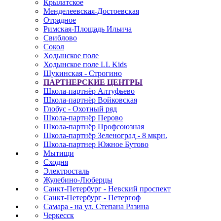
Крылатское
Менделеевская-Достоевская
Отрадное
Римская-Площадь Ильича
Свиблово
Сокол
Ходынское поле
Ходынское поле LL Kids
Щукинская - Строгино
ПАРТНЕРСКИЕ ЦЕНТРЫ
Школа-партнёр Алтуфьево
Школа-партнёр Войковская
Глобус - Охотный ряд
Школа-партнёр Перово
Школа-партнёр Профсоюзная
Школа-партнёр Зеленоград - 8 мкрн.
Школа-партнер Южное Бутово
Мытищи
Сходня
Электросталь
Жулебино-Люберцы
Санкт-Петербург - Невский проспект
Санкт-Петербург - Петергоф
Самара - на ул. Степана Разина
Черкесск