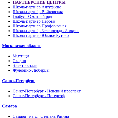
ПАРТНЕРСКИЕ ЦЕНТРЫ
Школа-партнёр Алтуфьево
Школа-партнёр Войковская
Глобус - Охотный ряд
Школа-партнёр Перово
Школа-партнёр Профсоюзная
Школа-партнёр Зеленоград - 8 мкрн.
Школа-партнер Южное Бутово
Московская область
Мытищи
Сходня
Электросталь
Жулебино-Люберцы
Санкт-Петербург
Санкт-Петербург - Невский проспект
Санкт-Петербург - Петергоф
Самара
Самара - на ул. Степана Разина