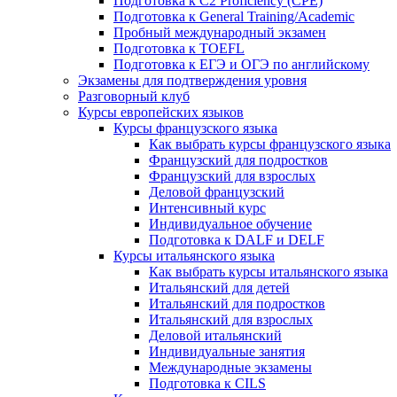
Подготовка к C2 Proficiency (CPE)
Подготовка к General Training/Academic
Пробный международный экзамен
Подготовка к TOEFL
Подготовка к ЕГЭ и ОГЭ по английскому
Экзамены для подтверждения уровня
Разговорный клуб
Курсы европейских языков
Курсы французского языка
Как выбрать курсы французского языка
Французский для подростков
Французский для взрослых
Деловой французский
Интенсивный курс
Индивидуальное обучение
Подготовка к DALF и DELF
Курсы итальянского языка
Как выбрать курсы итальянского языка
Итальянский для детей
Итальянский для подростков
Итальянский для взрослых
Деловой итальянский
Индивидуальные занятия
Международные экзамены
Подготовка к CILS