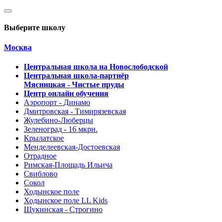
Выберите школу
Москва
Центральная школа на Новослободской
Центральная школа-партнёр
Мясницкая - Чистые пруды
Центр онлайн обучения
Аэропорт - Динамо
Дмитровская - Тимирязевская
Жулебино-Люберцы
Зеленоград - 16 мкрн.
Крылатское
Менделеевская-Достоевская
Отрадное
Римская-Площадь Ильича
Свиблово
Сокол
Ходынское поле
Ходынское поле LL Kids
Щукинская - Строгино