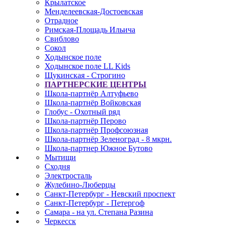
Крылатское
Менделеевская-Достоевская
Отрадное
Римская-Площадь Ильича
Свиблово
Сокол
Ходынское поле
Ходынское поле LL Kids
Щукинская - Строгино
ПАРТНЕРСКИЕ ЦЕНТРЫ
Школа-партнёр Алтуфьево
Школа-партнёр Войковская
Глобус - Охотный ряд
Школа-партнёр Перово
Школа-партнёр Профсоюзная
Школа-партнёр Зеленоград - 8 мкрн.
Школа-партнер Южное Бутово
Мытищи
Сходня
Электросталь
Жулебино-Люберцы
Санкт-Петербург - Невский проспект
Санкт-Петербург - Петергоф
Самара - на ул. Степана Разина
Черкесск