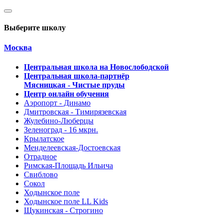
Выберите школу
Москва
Центральная школа на Новослободской
Центральная школа-партнёр
Мясницкая - Чистые пруды
Центр онлайн обучения
Аэропорт - Динамо
Дмитровская - Тимирязевская
Жулебино-Люберцы
Зеленоград - 16 мкрн.
Крылатское
Менделеевская-Достоевская
Отрадное
Римская-Площадь Ильича
Свиблово
Сокол
Ходынское поле
Ходынское поле LL Kids
Щукинская - Строгино