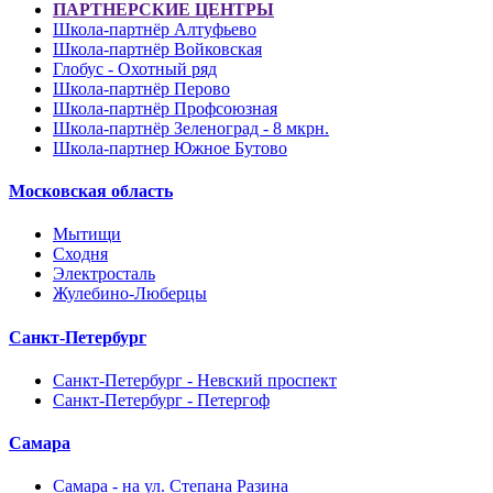
ПАРТНЕРСКИЕ ЦЕНТРЫ
Школа-партнёр Алтуфьево
Школа-партнёр Войковская
Глобус - Охотный ряд
Школа-партнёр Перово
Школа-партнёр Профсоюзная
Школа-партнёр Зеленоград - 8 мкрн.
Школа-партнер Южное Бутово
Московская область
Мытищи
Сходня
Электросталь
Жулебино-Люберцы
Санкт-Петербург
Санкт-Петербург - Невский проспект
Санкт-Петербург - Петергоф
Самара
Самара - на ул. Степана Разина