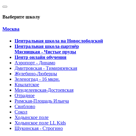
Выберите школу
Москва
Центральная школа на Новослободской
Центральная школа-партнёр
Мясницкая - Чистые пруды
Центр онлайн обучения
Аэропорт - Динамо
Дмитровская - Тимирязевская
Жулебино-Люберцы
Зеленоград - 16 мкрн.
Крылатское
Менделеевская-Достоевская
Отрадное
Римская-Площадь Ильича
Свиблово
Сокол
Ходынское поле
Ходынское поле LL Kids
Щукинская - Строгино