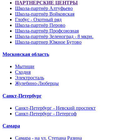
ПАРТНЕРСКИЕ ЦЕНТРЫ
Школа-партнёр Алтуфьево
Школа-партнёр Войковская
Глобус - Охотный ряд
Школа-партнёр Перово
Школа-партнёр Профсоюзная
Школа-партнёр Зеленоград - 8 мкрн.
Школа-партнер Южное Бутово
Московская область
Мытищи
Сходня
Электросталь
Жулебино-Люберцы
Санкт-Петербург
Санкт-Петербург - Невский проспект
Санкт-Петербург - Петергоф
Самара
Самара - на ул. Степана Разина