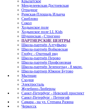
Крылатское
Менделеевская-Достоевская
Отрадное
Римская-Площадь Ильича
Свиблово
Сокол
Ходынское поле
Ходынское поле LL Kids
Щукинская - Строгино
ПАРТНЕРСКИЕ ЦЕНТРЫ
Школа-партнёр Алтуфьево
Школа-партнёр Войковская
Глобус - Охотный ряд
Школа-партнёр Перово
Школа-партнёр Профсоюзная
Школа-партнёр Зеленоград - 8 мкрн.
Школа-партнер Южное Бутово
Мытищи
Сходня
Электросталь
Жулебино-Люберцы
Санкт-Петербург - Невский проспект
Санкт-Петербург - Петергоф
Самара - на ул. Степана Разина
Черкесск