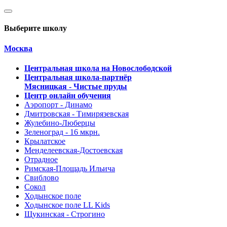
Выберите школу
Москва
Центральная школа на Новослободской
Центральная школа-партнёр
Мясницкая - Чистые пруды
Центр онлайн обучения
Аэропорт - Динамо
Дмитровская - Тимирязевская
Жулебино-Люберцы
Зеленоград - 16 мкрн.
Крылатское
Менделеевская-Достоевская
Отрадное
Римская-Площадь Ильича
Свиблово
Сокол
Ходынское поле
Ходынское поле LL Kids
Щукинская - Строгино