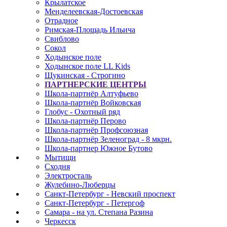
Крылатское
Менделеевская-Достоевская
Отрадное
Римская-Площадь Ильича
Свиблово
Сокол
Ходынское поле
Ходынское поле LL Kids
Щукинская - Строгино
ПАРТНЕРСКИЕ ЦЕНТРЫ
Школа-партнёр Алтуфьево
Школа-партнёр Войковская
Глобус - Охотный ряд
Школа-партнёр Перово
Школа-партнёр Профсоюзная
Школа-партнёр Зеленоград - 8 мкрн.
Школа-партнер Южное Бутово
Мытищи
Сходня
Электросталь
Жулебино-Люберцы
Санкт-Петербург - Невский проспект
Санкт-Петербург - Петергоф
Самара - на ул. Степана Разина
Черкесск