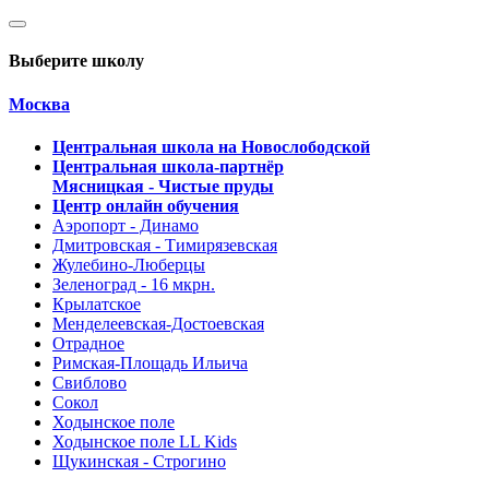
Выберите школу
Москва
Центральная школа на Новослободской
Центральная школа-партнёр
Мясницкая - Чистые пруды
Центр онлайн обучения
Аэропорт - Динамо
Дмитровская - Тимирязевская
Жулебино-Люберцы
Зеленоград - 16 мкрн.
Крылатское
Менделеевская-Достоевская
Отрадное
Римская-Площадь Ильича
Свиблово
Сокол
Ходынское поле
Ходынское поле LL Kids
Щукинская - Строгино