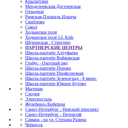
Крылатское
Менделеевская-Достоевская
Отрадное
Римская-Площадь Ильича
Свиблово
Сокол
Ходынское поле
Ходынское поле LL Kids
Щукинская - Строгино
ПАРТНЕРСКИЕ ЦЕНТРЫ
Школа-партнёр Алтуфьево
Школа-партнёр Войковская
Глобус - Охотный ряд
Школа-партнёр Перово
Школа-партнёр Профсоюзная
Школа-партнёр Зеленоград - 8 мкрн.
Школа-партнер Южное Бутово
Мытищи
Сходня
Электросталь
Жулебино-Люберцы
Санкт-Петербург - Невский проспект
Санкт-Петербург - Петергоф
Самара - на ул. Степана Разина
Черкесск