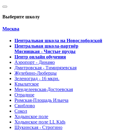
Выберите школу
Москва
Центральная школа на Новослободской
Центральная школа-партнёр
Мясницкая - Чистые пруды
Центр онлайн обучения
Аэропорт - Динамо
Дмитровская - Тимирязевская
Жулебино-Люберцы
Зеленоград - 16 мкрн.
Крылатское
Менделеевская-Достоевская
Отрадное
Римская-Площадь Ильича
Свиблово
Сокол
Ходынское поле
Ходынское поле LL Kids
Щукинская - Строгино