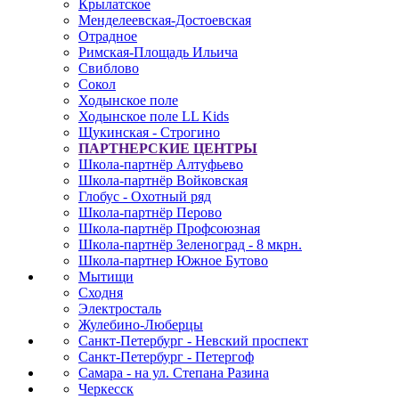
Крылатское
Менделеевская-Достоевская
Отрадное
Римская-Площадь Ильича
Свиблово
Сокол
Ходынское поле
Ходынское поле LL Kids
Щукинская - Строгино
ПАРТНЕРСКИЕ ЦЕНТРЫ
Школа-партнёр Алтуфьево
Школа-партнёр Войковская
Глобус - Охотный ряд
Школа-партнёр Перово
Школа-партнёр Профсоюзная
Школа-партнёр Зеленоград - 8 мкрн.
Школа-партнер Южное Бутово
Мытищи
Сходня
Электросталь
Жулебино-Люберцы
Санкт-Петербург - Невский проспект
Санкт-Петербург - Петергоф
Самара - на ул. Степана Разина
Черкесск