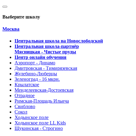
Выберите школу
Москва
Центральная школа на Новослободской
Центральная школа-партнёр
Мясницкая - Чистые пруды
Центр онлайн обучения
Аэропорт - Динамо
Дмитровская - Тимирязевская
Жулебино-Люберцы
Зеленоград - 16 мкрн.
Крылатское
Менделеевская-Достоевская
Отрадное
Римская-Площадь Ильича
Свиблово
Сокол
Ходынское поле
Ходынское поле LL Kids
Щукинская - Строгино