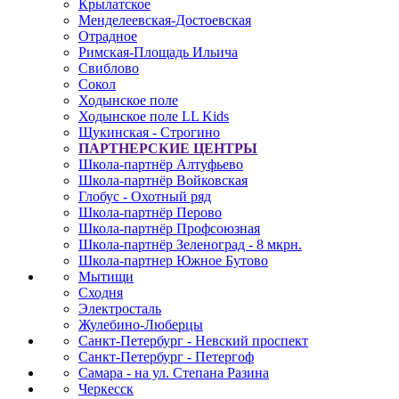
Крылатское
Менделеевская-Достоевская
Отрадное
Римская-Площадь Ильича
Свиблово
Сокол
Ходынское поле
Ходынское поле LL Kids
Щукинская - Строгино
ПАРТНЕРСКИЕ ЦЕНТРЫ
Школа-партнёр Алтуфьево
Школа-партнёр Войковская
Глобус - Охотный ряд
Школа-партнёр Перово
Школа-партнёр Профсоюзная
Школа-партнёр Зеленоград - 8 мкрн.
Школа-партнер Южное Бутово
Мытищи
Сходня
Электросталь
Жулебино-Люберцы
Санкт-Петербург - Невский проспект
Санкт-Петербург - Петергоф
Самара - на ул. Степана Разина
Черкесск