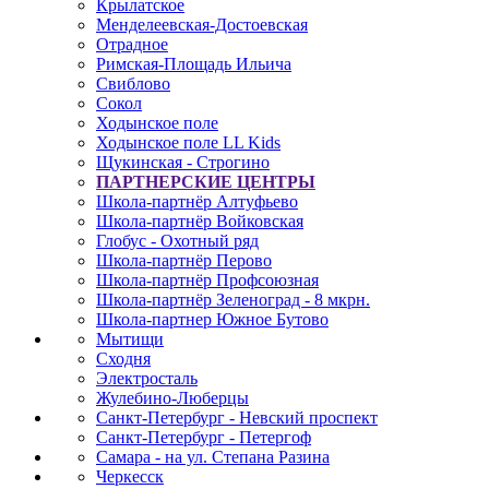
Крылатское
Менделеевская-Достоевская
Отрадное
Римская-Площадь Ильича
Свиблово
Сокол
Ходынское поле
Ходынское поле LL Kids
Щукинская - Строгино
ПАРТНЕРСКИЕ ЦЕНТРЫ
Школа-партнёр Алтуфьево
Школа-партнёр Войковская
Глобус - Охотный ряд
Школа-партнёр Перово
Школа-партнёр Профсоюзная
Школа-партнёр Зеленоград - 8 мкрн.
Школа-партнер Южное Бутово
Мытищи
Сходня
Электросталь
Жулебино-Люберцы
Санкт-Петербург - Невский проспект
Санкт-Петербург - Петергоф
Самара - на ул. Степана Разина
Черкесск