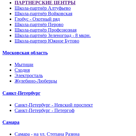
ПАРТНЕРСКИЕ ЦЕНТРЫ
Школа-партнёр Алтуфьево
Школа-партнёр Войковская
Глобус - Охотный ряд
Школа-партнёр Перово
Школа-партнёр Профсоюзная
Школа-партнёр Зеленоград - 8 мкрн.
Школа-партнер Южное Бутово
Московская область
Мытищи
Сходня
Электросталь
Жулебино-Люберцы
Санкт-Петербург
Санкт-Петербург - Невский проспект
Санкт-Петербург - Петергоф
Самара
Самара - на ул. Степана Разина