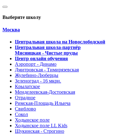
Выберите школу
Москва
Центральная школа на Новослободской
Центральная школа-партнёр
Мясницкая - Чистые пруды
Центр онлайн обучения
Аэропорт - Динамо
Дмитровская - Тимирязевская
Жулебино-Люберцы
Зеленоград - 16 мкрн.
Крылатское
Менделеевская-Достоевская
Отрадное
Римская-Площадь Ильича
Свиблово
Сокол
Ходынское поле
Ходынское поле LL Kids
Щукинская - Строгино