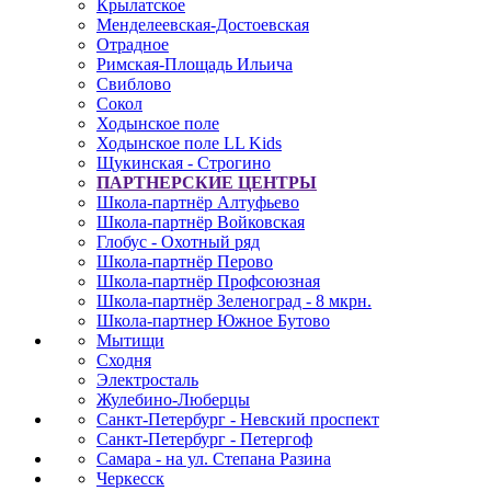
Крылатское
Менделеевская-Достоевская
Отрадное
Римская-Площадь Ильича
Свиблово
Сокол
Ходынское поле
Ходынское поле LL Kids
Щукинская - Строгино
ПАРТНЕРСКИЕ ЦЕНТРЫ
Школа-партнёр Алтуфьево
Школа-партнёр Войковская
Глобус - Охотный ряд
Школа-партнёр Перово
Школа-партнёр Профсоюзная
Школа-партнёр Зеленоград - 8 мкрн.
Школа-партнер Южное Бутово
Мытищи
Сходня
Электросталь
Жулебино-Люберцы
Санкт-Петербург - Невский проспект
Санкт-Петербург - Петергоф
Самара - на ул. Степана Разина
Черкесск