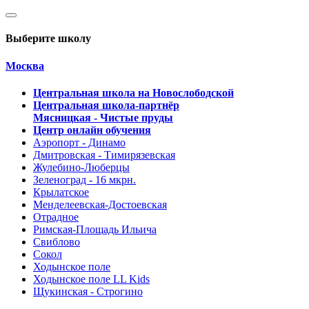
Выберите школу
Москва
Центральная школа на Новослободской
Центральная школа-партнёр
Мясницкая - Чистые пруды
Центр онлайн обучения
Аэропорт - Динамо
Дмитровская - Тимирязевская
Жулебино-Люберцы
Зеленоград - 16 мкрн.
Крылатское
Менделеевская-Достоевская
Отрадное
Римская-Площадь Ильича
Свиблово
Сокол
Ходынское поле
Ходынское поле LL Kids
Щукинская - Строгино