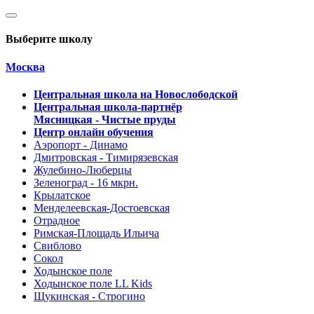
Выберите школу
Москва
Центральная школа на Новослободской
Центральная школа-партнёр
Мясницкая - Чистые пруды
Центр онлайн обучения
Аэропорт - Динамо
Дмитровская - Тимирязевская
Жулебино-Люберцы
Зеленоград - 16 мкрн.
Крылатское
Менделеевская-Достоевская
Отрадное
Римская-Площадь Ильича
Свиблово
Сокол
Ходынское поле
Ходынское поле LL Kids
Щукинская - Строгино