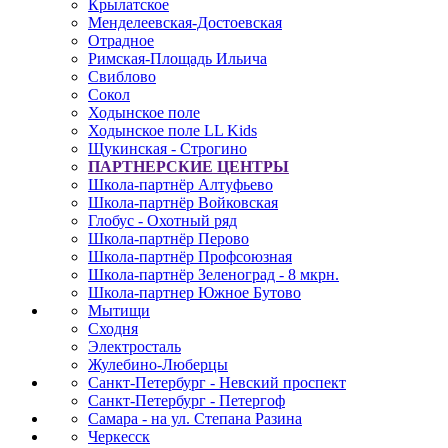
Крылатское
Менделеевская-Достоевская
Отрадное
Римская-Площадь Ильича
Свиблово
Сокол
Ходынское поле
Ходынское поле LL Kids
Щукинская - Строгино
ПАРТНЕРСКИЕ ЦЕНТРЫ
Школа-партнёр Алтуфьево
Школа-партнёр Войковская
Глобус - Охотный ряд
Школа-партнёр Перово
Школа-партнёр Профсоюзная
Школа-партнёр Зеленоград - 8 мкрн.
Школа-партнер Южное Бутово
Мытищи
Сходня
Электросталь
Жулебино-Люберцы
Санкт-Петербург - Невский проспект
Санкт-Петербург - Петергоф
Самара - на ул. Степана Разина
Черкесск