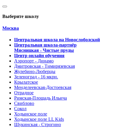
Выберите школу
Москва
Центральная школа на Новослободской
Центральная школа-партнёр
Мясницкая - Чистые пруды
Центр онлайн обучения
Аэропорт - Динамо
Дмитровская - Тимирязевская
Жулебино-Люберцы
Зеленоград - 16 мкрн.
Крылатское
Менделеевская-Достоевская
Отрадное
Римская-Площадь Ильича
Свиблово
Сокол
Ходынское поле
Ходынское поле LL Kids
Щукинская - Строгино