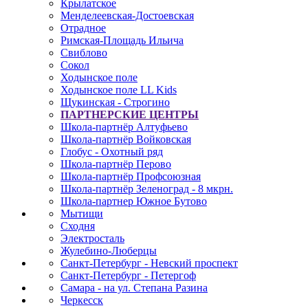
Крылатское
Менделеевская-Достоевская
Отрадное
Римская-Площадь Ильича
Свиблово
Сокол
Ходынское поле
Ходынское поле LL Kids
Щукинская - Строгино
ПАРТНЕРСКИЕ ЦЕНТРЫ
Школа-партнёр Алтуфьево
Школа-партнёр Войковская
Глобус - Охотный ряд
Школа-партнёр Перово
Школа-партнёр Профсоюзная
Школа-партнёр Зеленоград - 8 мкрн.
Школа-партнер Южное Бутово
Мытищи
Сходня
Электросталь
Жулебино-Люберцы
Санкт-Петербург - Невский проспект
Санкт-Петербург - Петергоф
Самара - на ул. Степана Разина
Черкесск