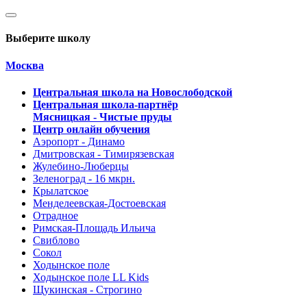
Выберите школу
Москва
Центральная школа на Новослободской
Центральная школа-партнёр
Мясницкая - Чистые пруды
Центр онлайн обучения
Аэропорт - Динамо
Дмитровская - Тимирязевская
Жулебино-Люберцы
Зеленоград - 16 мкрн.
Крылатское
Менделеевская-Достоевская
Отрадное
Римская-Площадь Ильича
Свиблово
Сокол
Ходынское поле
Ходынское поле LL Kids
Щукинская - Строгино