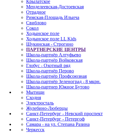
Крылатское
Менделеевская-Достоевская
Отрадное
Римская-Площадь Ильича
Свиблово
Сокол
Ходынское поле
Ходынское поле LL Kids
Щукинская - Строгино
ПАРТНЕРСКИЕ ЦЕНТРЫ
Школа-партнёр Алтуфьево
Школа-партнёр Войковская
Глобус - Охотный ряд
Школа-партнёр Перово
Школа-партнёр Профсоюзная
Школа-партнёр Зеленоград - 8 мкрн.
Школа-партнер Южное Бутово
Мытищи
Сходня
Электросталь
Жулебино-Люберцы
Санкт-Петербург - Невский проспект
Санкт-Петербург - Петергоф
Самара - на ул. Степана Разина
Черкесск