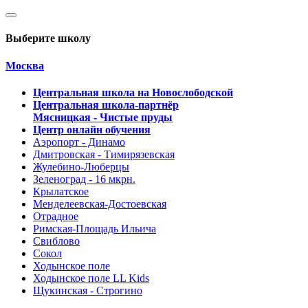
Выберите школу
Москва
Центральная школа на Новослободской
Центральная школа-партнёр
Мясницкая - Чистые пруды
Центр онлайн обучения
Аэропорт - Динамо
Дмитровская - Тимирязевская
Жулебино-Люберцы
Зеленоград - 16 мкрн.
Крылатское
Менделеевская-Достоевская
Отрадное
Римская-Площадь Ильича
Свиблово
Сокол
Ходынское поле
Ходынское поле LL Kids
Щукинская - Строгино