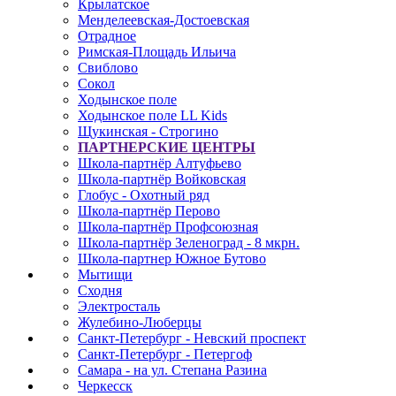
Крылатское
Менделеевская-Достоевская
Отрадное
Римская-Площадь Ильича
Свиблово
Сокол
Ходынское поле
Ходынское поле LL Kids
Щукинская - Строгино
ПАРТНЕРСКИЕ ЦЕНТРЫ
Школа-партнёр Алтуфьево
Школа-партнёр Войковская
Глобус - Охотный ряд
Школа-партнёр Перово
Школа-партнёр Профсоюзная
Школа-партнёр Зеленоград - 8 мкрн.
Школа-партнер Южное Бутово
Мытищи
Сходня
Электросталь
Жулебино-Люберцы
Санкт-Петербург - Невский проспект
Санкт-Петербург - Петергоф
Самара - на ул. Степана Разина
Черкесск