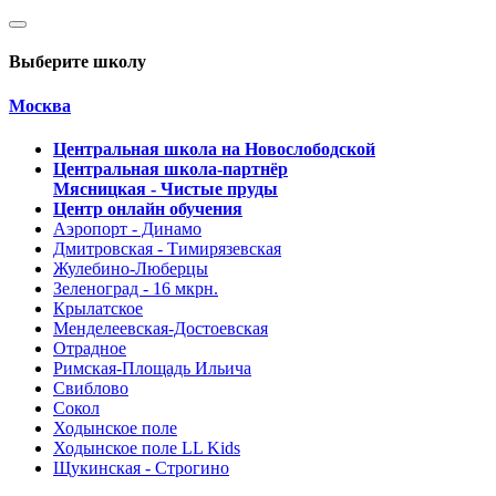
Выберите школу
Москва
Центральная школа на Новослободской
Центральная школа-партнёр
Мясницкая - Чистые пруды
Центр онлайн обучения
Аэропорт - Динамо
Дмитровская - Тимирязевская
Жулебино-Люберцы
Зеленоград - 16 мкрн.
Крылатское
Менделеевская-Достоевская
Отрадное
Римская-Площадь Ильича
Свиблово
Сокол
Ходынское поле
Ходынское поле LL Kids
Щукинская - Строгино