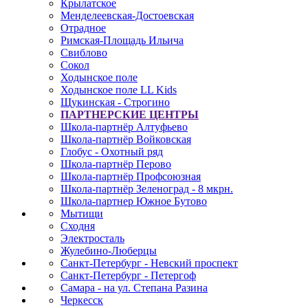
Крылатское
Менделеевская-Достоевская
Отрадное
Римская-Площадь Ильича
Свиблово
Сокол
Ходынское поле
Ходынское поле LL Kids
Щукинская - Строгино
ПАРТНЕРСКИЕ ЦЕНТРЫ
Школа-партнёр Алтуфьево
Школа-партнёр Войковская
Глобус - Охотный ряд
Школа-партнёр Перово
Школа-партнёр Профсоюзная
Школа-партнёр Зеленоград - 8 мкрн.
Школа-партнер Южное Бутово
Мытищи
Сходня
Электросталь
Жулебино-Люберцы
Санкт-Петербург - Невский проспект
Санкт-Петербург - Петергоф
Самара - на ул. Степана Разина
Черкесск