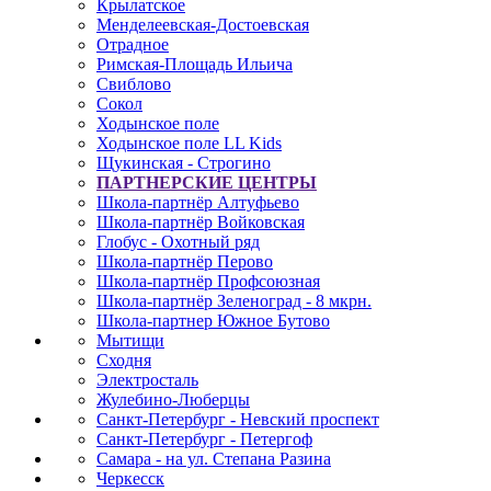
Крылатское
Менделеевская-Достоевская
Отрадное
Римская-Площадь Ильича
Свиблово
Сокол
Ходынское поле
Ходынское поле LL Kids
Щукинская - Строгино
ПАРТНЕРСКИЕ ЦЕНТРЫ
Школа-партнёр Алтуфьево
Школа-партнёр Войковская
Глобус - Охотный ряд
Школа-партнёр Перово
Школа-партнёр Профсоюзная
Школа-партнёр Зеленоград - 8 мкрн.
Школа-партнер Южное Бутово
Мытищи
Сходня
Электросталь
Жулебино-Люберцы
Санкт-Петербург - Невский проспект
Санкт-Петербург - Петергоф
Самара - на ул. Степана Разина
Черкесск