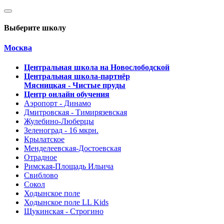
Выберите школу
Москва
Центральная школа на Новослободской
Центральная школа-партнёр
Мясницкая - Чистые пруды
Центр онлайн обучения
Аэропорт - Динамо
Дмитровская - Тимирязевская
Жулебино-Люберцы
Зеленоград - 16 мкрн.
Крылатское
Менделеевская-Достоевская
Отрадное
Римская-Площадь Ильича
Свиблово
Сокол
Ходынское поле
Ходынское поле LL Kids
Щукинская - Строгино