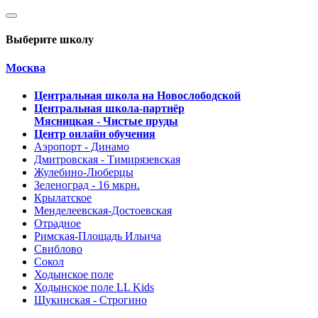
Выберите школу
Москва
Центральная школа на Новослободской
Центральная школа-партнёр
Мясницкая - Чистые пруды
Центр онлайн обучения
Аэропорт - Динамо
Дмитровская - Тимирязевская
Жулебино-Люберцы
Зеленоград - 16 мкрн.
Крылатское
Менделеевская-Достоевская
Отрадное
Римская-Площадь Ильича
Свиблово
Сокол
Ходынское поле
Ходынское поле LL Kids
Щукинская - Строгино