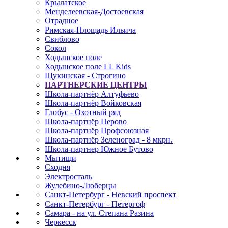
Крылатское
Менделеевская-Достоевская
Отрадное
Римская-Площадь Ильича
Свиблово
Сокол
Ходынское поле
Ходынское поле LL Kids
Щукинская - Строгино
ПАРТНЕРСКИЕ ЦЕНТРЫ
Школа-партнёр Алтуфьево
Школа-партнёр Войковская
Глобус - Охотный ряд
Школа-партнёр Перово
Школа-партнёр Профсоюзная
Школа-партнёр Зеленоград - 8 мкрн.
Школа-партнер Южное Бутово
Мытищи
Сходня
Электросталь
Жулебино-Люберцы
Санкт-Петербург - Невский проспект
Санкт-Петербург - Петергоф
Самара - на ул. Степана Разина
Черкесск