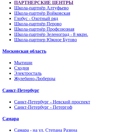
ПАРТНЕРСКИЕ ЦЕНТРЫ
Школа-партнёр Алтуфьево
Школа-партнёр Войковская
Глобус - Охотный ряд
Школа-партнёр Перово
Школа-партнёр Профсоюзная
Школа-партнёр Зеленоград - 8 мкрн.
Школа-партнер Южное Бутово
Московская область
Мытищи
Сходня
Электросталь
Жулебино-Люберцы
Санкт-Петербург
Санкт-Петербург - Невский проспект
Санкт-Петербург - Петергоф
Самара
Самара - на ул. Степана Разина