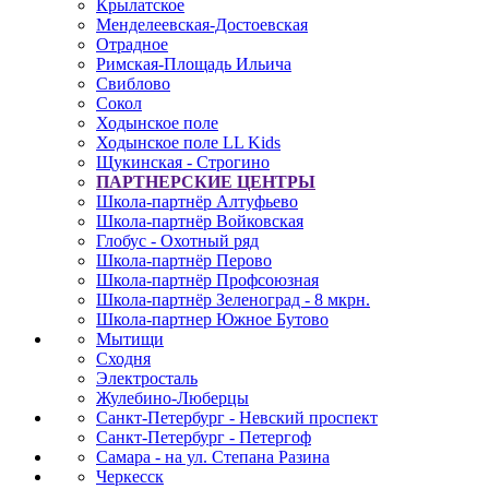
Крылатское
Менделеевская-Достоевская
Отрадное
Римская-Площадь Ильича
Свиблово
Сокол
Ходынское поле
Ходынское поле LL Kids
Щукинская - Строгино
ПАРТНЕРСКИЕ ЦЕНТРЫ
Школа-партнёр Алтуфьево
Школа-партнёр Войковская
Глобус - Охотный ряд
Школа-партнёр Перово
Школа-партнёр Профсоюзная
Школа-партнёр Зеленоград - 8 мкрн.
Школа-партнер Южное Бутово
Мытищи
Сходня
Электросталь
Жулебино-Люберцы
Санкт-Петербург - Невский проспект
Санкт-Петербург - Петергоф
Самара - на ул. Степана Разина
Черкесск