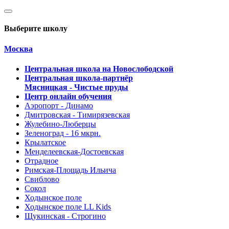
Выберите школу
Москва
Центральная школа на Новослободской
Центральная школа-партнёр
Мясницкая - Чистые пруды
Центр онлайн обучения
Аэропорт - Динамо
Дмитровская - Тимирязевская
Жулебино-Люберцы
Зеленоград - 16 мкрн.
Крылатское
Менделеевская-Достоевская
Отрадное
Римская-Площадь Ильича
Свиблово
Сокол
Ходынское поле
Ходынское поле LL Kids
Щукинская - Строгино