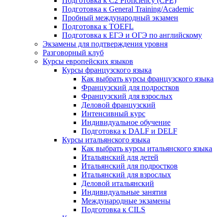
Подготовка к C2 Proficiency (CPE)
Подготовка к General Training/Academic
Пробный международный экзамен
Подготовка к TOEFL
Подготовка к ЕГЭ и ОГЭ по английскому
Экзамены для подтверждения уровня
Разговорный клуб
Курсы европейских языков
Курсы французского языка
Как выбрать курсы французского языка
Французский для подростков
Французский для взрослых
Деловой французский
Интенсивный курс
Индивидуальное обучение
Подготовка к DALF и DELF
Курсы итальянского языка
Как выбрать курсы итальянского языка
Итальянский для детей
Итальянский для подростков
Итальянский для взрослых
Деловой итальянский
Индивидуальные занятия
Международные экзамены
Подготовка к CILS